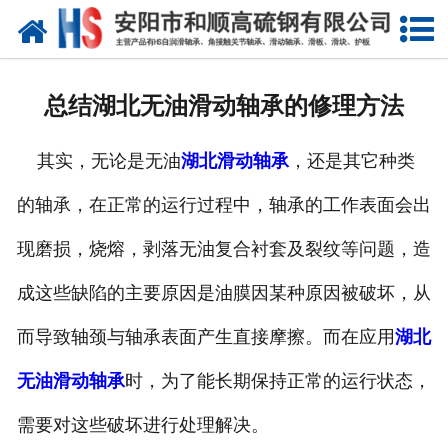
网站首页
公司概况
总结湖北无油滑动轴承的修理方法
产品中心
其实，无论是无油
湖北滑动轴承
，还是其它种类
新闻中心
的轴承，在正常的运行过程中，轴承的工作表面会出
产品性能
现磨损，烧熔，剥落无油复合衬套及裂纹等问题，造
技术参数
成这些缺陷的主要原因是油膜因某种原因被破坏，从
业绩证明
而导致轴颈与轴承表面产生直接摩擦。而在应用
湖北
无油滑动轴承
时，为了能长期保持正常的运行状态，
联系我们
需要对这些破坏进行处理解决。